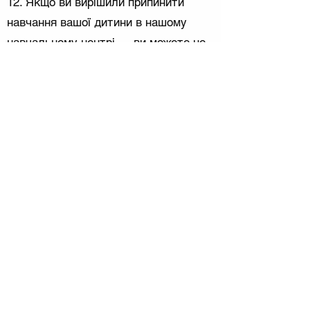
12. Якщо ви вирішили припинити
навчання вашої дитини в нашому
навчальному центрі — ви можете це
зробити в будь-який момент. При
цьому кошти за місяць ми не
повертаємо, проте у вашої дитини є
можливість або відходити оплачені
заняття, або перенести їх на
наступний навчальний рік, або ці
заняття згорають якщо ви не
сказали про рішення стосовно
залишку оплачених занять. Ви маєте
попередити про ваше рішення в будь-
якому зручному для вас способі
зв’язку, інакше ми будемо вважати
що ваша дитина просто не відвідала