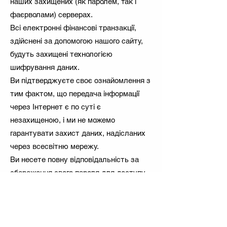
наших захищених (як паролем, так і
фаєрволами) серверах.
Всі електронні фінансові транзакції,
здійснені за допомогою нашого сайту,
будуть захищені технологією
шифрування даних.
Ви підтверджуєте своє ознайомлення з
тим фактом, що передача інформації
через Інтернет є по суті є
незахищеною, і ми не можемо
гарантувати захист даних, надісланих
через всесвітню мережу.
Ви несете повну відповідальність за
збереження свого пароля для доступу
на наш веб-сайт в таємниці. Ми ніколи
не будемо запитувати ваш пароль (за
виключенням випадків, коли ви
намагаєтесь увійти до свого облікового